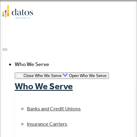
Skip
to
content
Who We Serve
Close Who We Serve
Open Who We Serve
Who We Serve
Banks and Credit Unions
Insurance Carriers