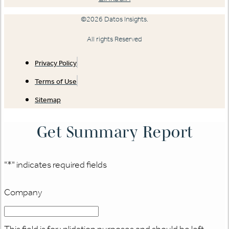
©2026 Datos Insights.
All rights Reserved
Privacy Policy
Terms of Use
Sitemap
Get Summary Report
"
*
" indicates required fields
Company
This field is for validation purposes and should be left