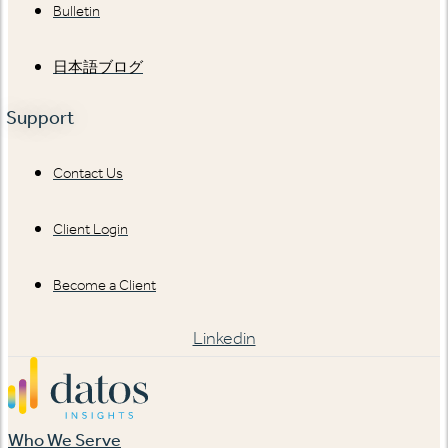
Bulletin
日本語ブログ
Support
Contact Us
Client Login
Become a Client
Linkedin
Who We Serve