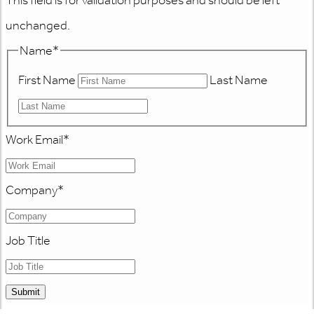
unchanged.
Name
*
First Name
Last Name
Work Email
*
Company
*
Job Title