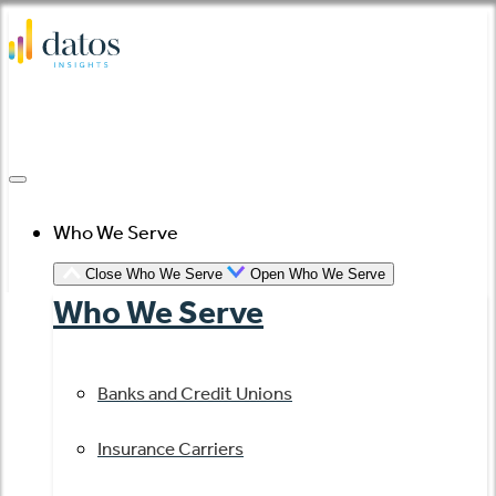
Skip
to
content
Who We Serve
Close Who We Serve
Open Who We Serve
Who We Serve
Banks and Credit Unions
Insurance Carriers