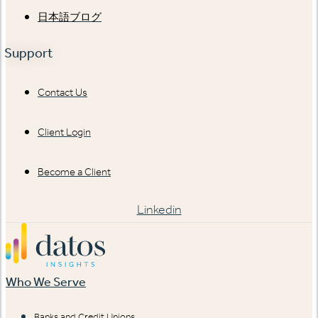
日本語ブログ
Support
Contact Us
Client Login
Become a Client
Linkedin
Who We Serve
Banks and Credit Unions