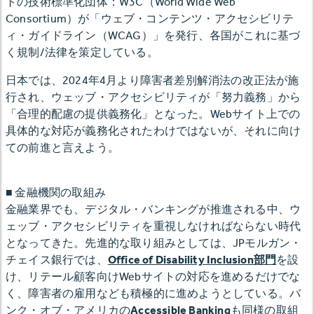
トの技術標準化団体：W3C（World Wide Web
Consortium）が「ウェブ・コンテンツ・アクセシビリテ
ィ・ガイドライン（WCAG）」を発行、各国がこれに基づ
く規制/法律を策定している。
日本では、2024年4月より障害者差別解消法の改正法が施
行され、ウェッブ・アクセシビリティが「努力義務」から
「合理的配慮の提供義務化」となった。Webサイト上での
具体的な対応が義務化されたわけではないが、それに向け
ての前進と言えよう。
■ 金融機関の取組み
金融業界でも、デジタル・バンキングが推進される中、ウ
ェッブ・アクセシビリティを重視しなければならない時代
となってきた。先進的な取り組みとしては、JPモルガン・
チェイス銀行では、
Office of Disability Inclusion部門
を設
け、リテール顧客向けWebサイトの対応を進めるだけでな
く、障害者の雇用なども積極的に進めようとしている。バ
ンク・オブ・アメリカの
Accessible Banking
も同様の取組